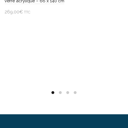
verre acrylique – 66 x 140 cm
269,00
€
TTC
Ajouter au panier