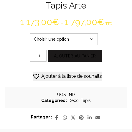
Tapis Arte
1 173,00
€
1 797,00
€
–
TTC
quantité
AJOUTER AU PANIER
de
Tapis
Alternative:
Arte
Ajouter à la liste de souhaits
UGS :
ND
Catégories :
Déco
,
Tapis
Partager :