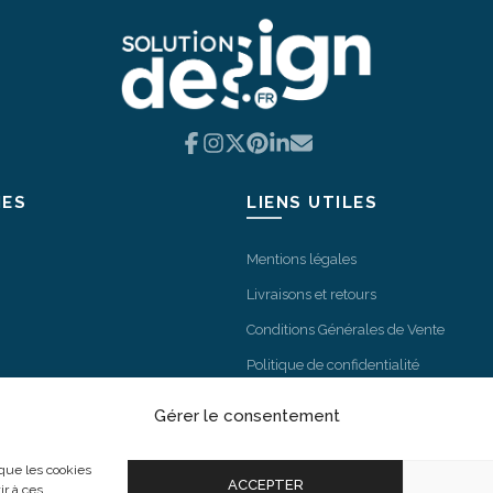
Vondom
Facebook
Instagram
X
Pinterest
LinkedIn
Email
IES
LIENS UTILES
Mentions légales
Livraisons et retours
Conditions Générales de Vente
Politique de confidentialité
Politique de cookies
Gérer le consentement
Modes de paiement
 que les cookies
ACCEPTER
ir à ces