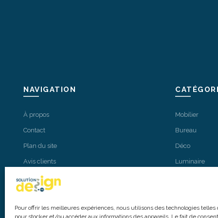
NAVIGATION
CATÉGOR
À propos
Mobilier
Contact
Bureau
Plan du site
Déco
Avis clients
Luminaire
Tous nos produits
Nos marques
Outdoor
Pour offrir les meilleures expériences, nous utilisons des technologies telles
pour stocker et/ou accéder aux informations des appareils. Le fait de consent