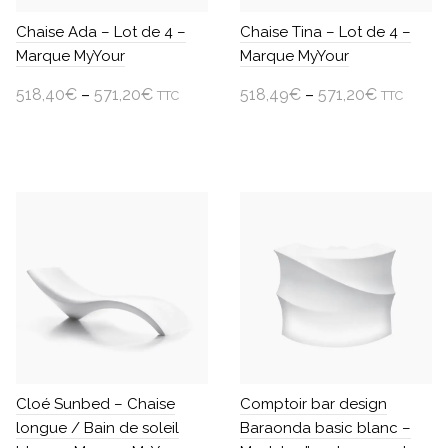
sur
sur
Chaise Ada – Lot de 4 –
Chaise Tina – Lot de 4 –
la
la
Marque MyYour
Marque MyYour
page
page
du
518,40
€
–
571,20
€
du
518,49
€
–
571,20
€
TTC
TTC
produit
produit
Choisir une option
Choisir une option
Ce
Ce
produit
produit
a
a
plusieurs
plusieurs
variations.
variations.
Les
Les
options
options
peuvent
peuvent
être
être
choisies
choisies
sur
sur
Cloé Sunbed – Chaise
Comptoir bar design
la
la
longue / Bain de soleil
Baraonda basic blanc –
page
page