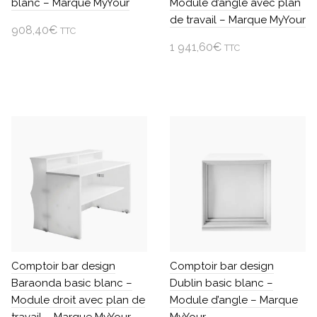
blanc – Marque MyYour
Module d’angle avec plan
du
du
de travail – Marque MyYour
produit
908,40
€
produit
TTC
1 941,60
€
TTC
Ajouter au panier
Ajouter au panier
Comptoir bar design
Comptoir bar design
Baraonda basic blanc –
Dublin basic blanc –
Module droit avec plan de
Module d’angle – Marque