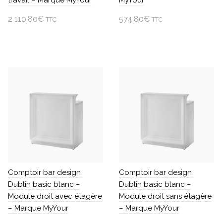
travail – Marque MyYour
MyYour
2 110,80
€
574,80
€
TTC
TTC
Ajouter au panier
Ajouter au panier
Comptoir bar design
Comptoir bar design
Dublin basic blanc –
Dublin basic blanc –
Module droit avec étagère
Module droit sans étagère
– Marque MyYour
– Marque MyYour