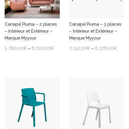
Canapé Piuma – 2 places
Canapé Piuma – 3 places
– Intérieur et Extérieur –
– Intérieur et Extérieur –
Marque Myyour
Marque Myyour
5 760,00
€
–
6 720,00
€
7 152,00
€
–
8 376,00
€
TTC
TTC
Choisir une option
Choisir une option
Ce
Ce
produit
produit
a
a
plusieurs
plusieurs
variations.
variations.
Les
Les
options
options
peuvent
peuvent
être
être
choisies
choisies