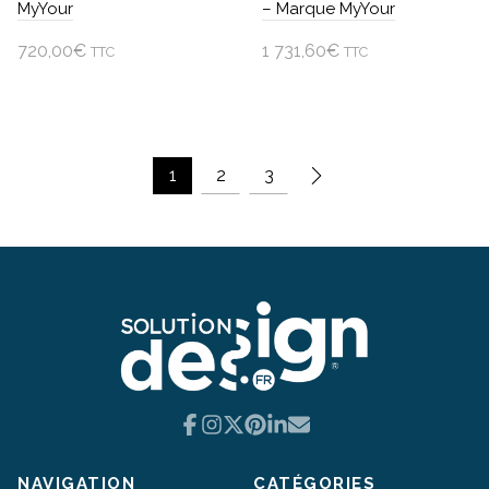
MyYour
– Marque MyYour
720,00
€
1 731,60
€
TTC
TTC
Ajouter au panier
Ajouter au panier
1
2
3
Facebook
Instagram
X
Pinterest
LinkedIn
Email
NAVIGATION
CATÉGORIES