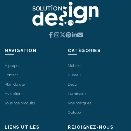
choisies
sur
la
page
Facebook
Instagram
X
Pinterest
LinkedIn
Email
du
produit
NAVIGATION
CATÉGORIES
À propos
Mobilier
Contact
Bureau
Plan du site
Déco
Avis clients
Luminaire
Tous nos produits
Nos marques
Outdoor
LIENS UTILES
REJOIGNEZ-NOUS