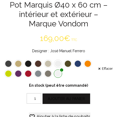
Pot Marquis Ø40 x 60 cm –
intérieur et extérieur –
Marque Vondom
169,00
€
TTC
Designer : José Manuel Ferrero
Effacer
En stock (peut être commandé)
quantité
AJOUTER AU PANIER
de
Pot
Alternative:
Marquis
Ajouter à la liste de souhaits
Ø40