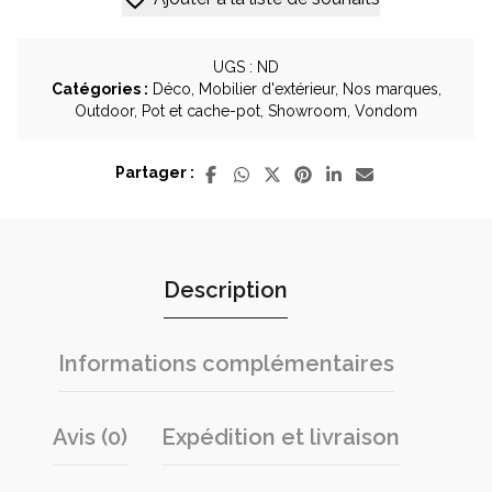
x
60
cm
UGS :
ND
-
Catégories :
Déco
,
Mobilier d'extérieur
,
Nos marques
,
intérieur
Outdoor
,
Pot et cache-pot
,
Showroom
,
Vondom
et
extérieur
Partager :
-
Marque
Vondom
Description
Informations complémentaires
Avis (0)
Expédition et livraison