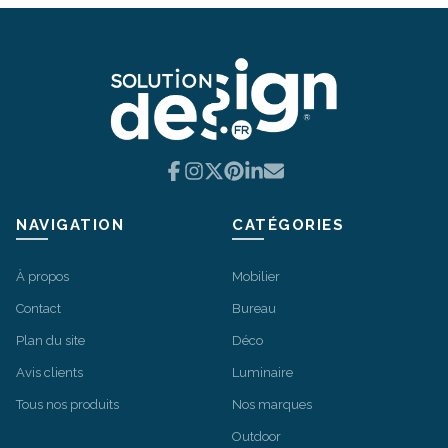
Les
options
peuvent
être
choisies
sur
la
Facebook
Instagram
X
Pinterest
LinkedIn
Email
page
du
produit
NAVIGATION
CATÉGORIES
À propos
Mobilier
Contact
Bureau
Plan du site
Déco
Avis clients
Luminaire
Tous nos produits
Nos marques
Outdoor