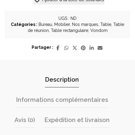
rectangulaire
200
x
UGS :
ND
100
Catégories :
Bureau
,
Mobilier
,
Nos marques
,
Table
,
Table
x
de réunion
,
Table rectangulaire
,
Vondom
74
cm
Partager :
-
plateau
en
HPL
-
pieds
Description
en
chêne
naturel
Informations complémentaires
-
Marque
Vondom
Avis (0)
Expédition et livraison