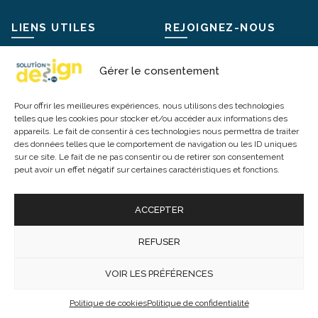
LIENS UTILES
REJOIGNEZ-NOUS
Mentions légales
Instagram
Gérer le consentement
Livraisons et retours
Facebook
Pour offrir les meilleures expériences, nous utilisons des technologies
Conditions Générales de Vente
X / Twitter
telles que les cookies pour stocker et/ou accéder aux informations des
appareils. Le fait de consentir à ces technologies nous permettra de traiter
Politique de confidentialité
Pinterest
des données telles que le comportement de navigation ou les ID uniques
Politique de cookies
sur ce site. Le fait de ne pas consentir ou de retirer son consentement
peut avoir un effet négatif sur certaines caractéristiques et fonctions.
Modes de paiement
ACCEPTER
REFUSER
© 2026 -
Mobilier Luminaire Bureau
. Tous droits réservés. Tous
les prix incluent la TVA. TVA : FR20845209147
VOIR LES PRÉFÉRENCES
Politique de cookies
Politique de confidentialité