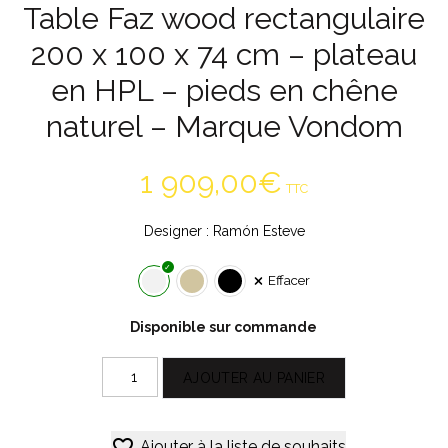
Table Faz wood rectangulaire
200 x 100 x 74 cm – plateau
en HPL – pieds en chêne
naturel – Marque Vondom
1 909,00
€
TTC
Designer : Ramón Esteve
Effacer
Disponible sur commande
quantité
AJOUTER AU PANIER
de
Table
Alternative:
Faz
Ajouter à la liste de souhaits
wood