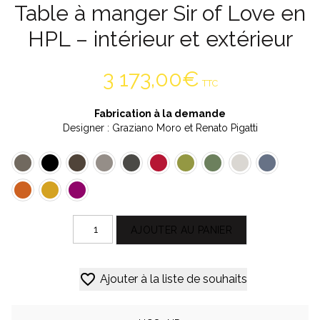
Table à manger Sir of Love en
HPL – intérieur et extérieur
3 173,00
€
TTC
Fabrication à la demande
Designer : Graziano Moro et Renato Pigatti
quantité
AJOUTER AU PANIER
de
Table
Alternative:
à
Ajouter à la liste de souhaits
manger
Sir
of