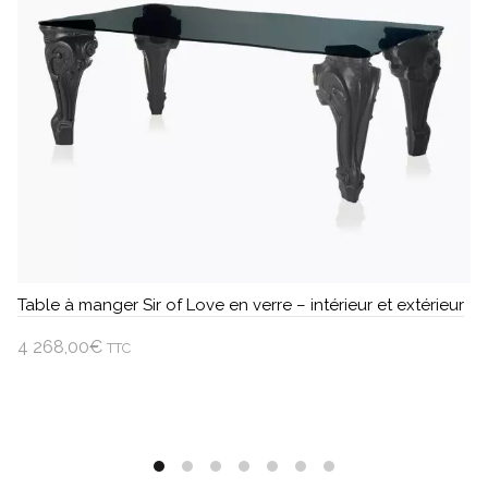
Table à manger Sir of Love en verre – intérieur et extérieur
4 268,00
€
TTC
Choisir une option
Ce
produit
a