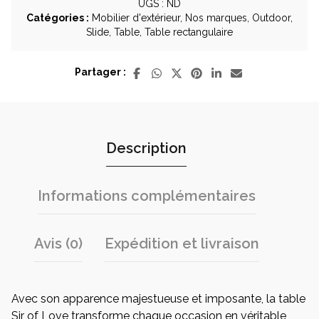
Love
UGS :
ND
en
Catégories :
Mobilier d'extérieur
,
Nos marques
,
Outdoor
,
HPL
Slide
,
Table
,
Table rectangulaire
-
intérieur
Partager :
et
extérieur
Description
Informations complémentaires
Avis (0)
Expédition et livraison
Avec son apparence majestueuse et imposante, la table
Sir of Love transforme chaque occasion en véritable