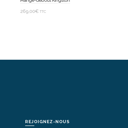
Mange-debout Kingston
269,00
€
TTC
Ajouter au panier
REJOIGNEZ-NOUS