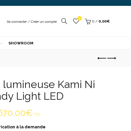
xtérieur
am & Luce
DD
r
Your
0
/
0,00
€
Se connecter / Créer un compte
rali
r
sol
SHOWROOM
ek
de
mpex
QUES
ndom
e
e lumineuse Kami Ni
ndy Light LED
670,00
€
TTC
rication à la demande