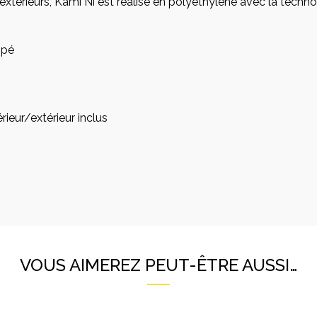
 extérieurs, Kami Ni est réalisé en polyéthylène avec la tech
mpé
ieur/extérieur inclus
VOUS AIMEREZ PEUT-ÊTRE AUSSI…