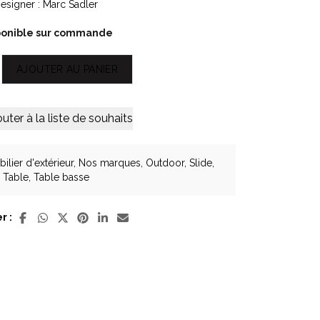
esigner : Marc Sadler
ponible sur commande
Alternative:
AJOUTER AU PANIER
outer à la liste de souhaits
se
ilier d'extérieur
,
Nos marques
,
Outdoor
,
Slide
,
Table
,
Table basse
r :