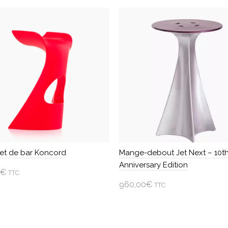
et de bar Koncord
Mange-debout Jet Next – 10t
Anniversary Edition
€
TTC
960,00
€
TTC
isir une option
Ajouter au panier
t