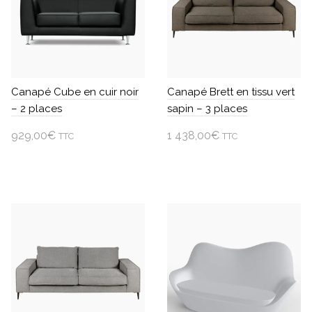
Les
options
peuvent
être
choisies
sur
Canapé Cube en cuir noir
Canapé Brett en tissu vert
la
– 2 places
sapin – 3 places
page
du
929,00
€
1 438,00
€
TTC
TTC
produit
Ajouter au panier
Ajouter au panier