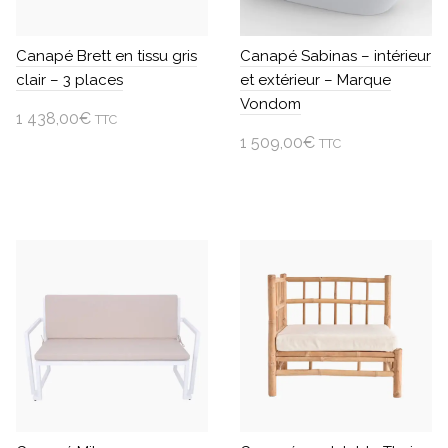
Canapé Brett en tissu gris
Canapé Sabinas – intérieur
clair – 3 places
et extérieur – Marque
Vondom
1 438,00
€
TTC
1 509,00
€
TTC
Ajouter au panier
Choisir une option
Ce
produit
a
plusieurs
variations.
Les
options
peuvent
être
choisies
sur