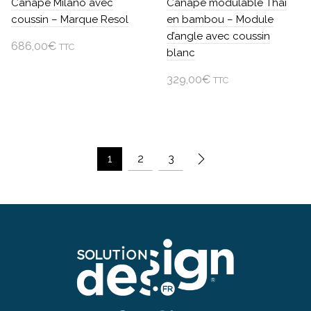
Canapé Milano avec
Canapé modulable Thai
la
coussin – Marque Resol
en bambou – Module
page
d’angle avec coussin
686,00
€
du
TTC
blanc
produit
Ajouter au panier
329,00
€
TTC
Ajouter au panier
1
2
3