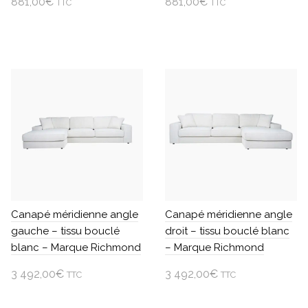
du
881,00
€
du
881,00
€
TTC
TTC
produit
produit
Ajouter au panier
Ajouter au panier
Canapé méridienne angle
Canapé méridienne angle
gauche – tissu bouclé
droit – tissu bouclé blanc
blanc – Marque Richmond
– Marque Richmond
3 492,00
€
3 492,00
€
TTC
TTC
Ajouter au panier
Ajouter au panier