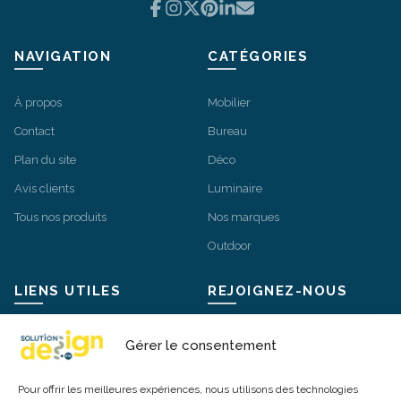
Facebook
Instagram
X
Pinterest
LinkedIn
Email
NAVIGATION
CATÉGORIES
À propos
Mobilier
Contact
Bureau
Plan du site
Déco
Avis clients
Luminaire
Tous nos produits
Nos marques
Outdoor
LIENS UTILES
REJOIGNEZ-NOUS
Mentions légales
Instagram
Gérer le consentement
Livraisons et retours
Facebook
Pour offrir les meilleures expériences, nous utilisons des technologies
Conditions Générales de Vente
X / Twitter