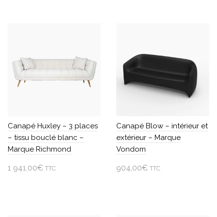
Canapé Huxley – 3 places
Canapé Blow – intérieur et
– tissu bouclé blanc –
extérieur – Marque
Marque Richmond
Vondom
1 941,00
€
904,00
€
TTC
TTC
Ajouter au panier
Choisir une option
Ce
produit