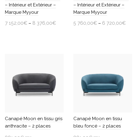
– Intérieur et Extérieur –
– Intérieur et Extérieur –
Marque Myyour
Marque Myyour
7 152,00
€
–
8 376,00
€
5 760,00
€
–
6 720,00
€
TTC
TTC
Choisir une option
Choisir une option
Ce
Ce
produit
produit
a
a
plusieurs
plusieurs
variations.
variations.
Les
Les
options
options
peuvent
peuvent
être
être
choisies
choisies
sur
sur
Canapé Moon en tissu gris
Canapé Moon en tissu
la
la
anthracite – 2 places
bleu foncé – 2 places
page
page