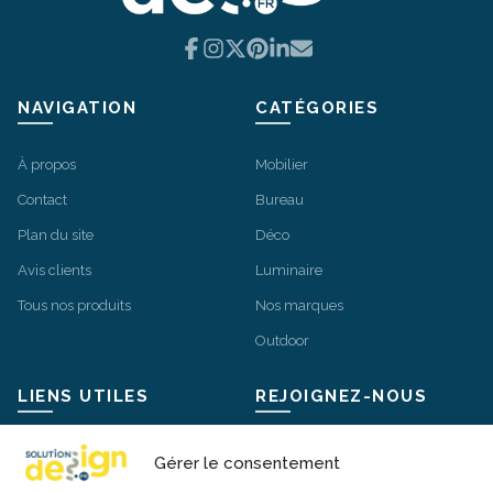
Facebook
Instagram
X
Pinterest
LinkedIn
Email
NAVIGATION
CATÉGORIES
À propos
Mobilier
Contact
Bureau
Plan du site
Déco
Avis clients
Luminaire
Tous nos produits
Nos marques
Outdoor
LIENS UTILES
REJOIGNEZ-NOUS
Mentions légales
Instagram
Gérer le consentement
Livraisons et retours
Facebook