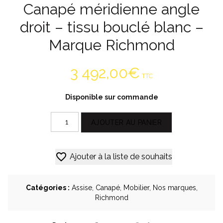
Canapé méridienne angle
droit – tissu bouclé blanc –
Marque Richmond
3 492,00
€
TTC
Disponible sur commande
quantité
Alternative:
AJOUTER AU PANIER
de
Canapé
méridienne
Ajouter à la liste de souhaits
angle
droit
-
tissu
Catégories :
Assise
,
Canapé
,
Mobilier
,
Nos marques
,
bouclé
Richmond
blanc
-