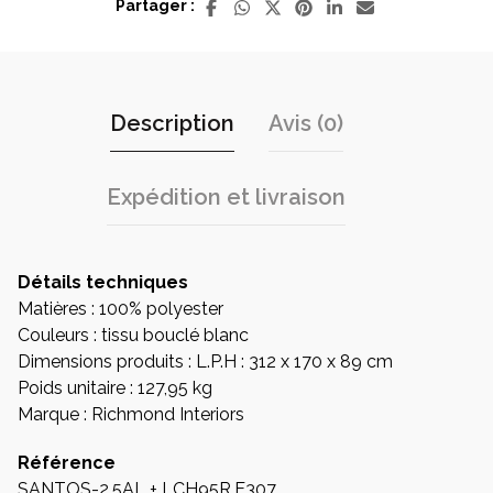
Partager :
Marque
Richmond
Description
Avis (0)
Expédition et livraison
Détails techniques
Matières : 100% polyester
Couleurs : tissu bouclé blanc
Dimensions produits : L.P.H : 312 x 170 x 89 cm
Poids unitaire : 127,95 kg
Marque : Richmond Interiors
Référence
SANTOS-2,5AL + LCH95R.E307