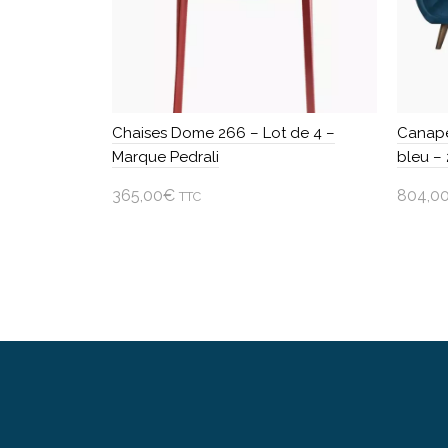
Chaises Dome 266 – Lot de 4 –
Canapé
Marque Pedrali
bleu – 
365,00
€
804,0
TTC
Choisir une option
Ajo
Ce
produit
a
plusieurs
variations.
Les
options
peuvent
être