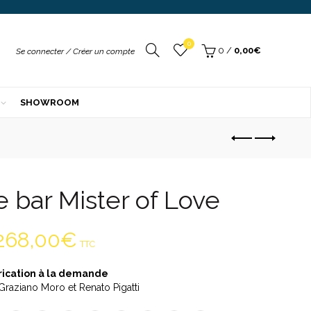
xtérieur
am & Luce
DD
r
Your
0
/
0,00
€
Se connecter / Créer un compte
rali
r
sol
SHOWROOM
ek
de
mpex
QUES
ndom
e
 bar Mister of Love
268,00
€
TTC
rication à la demande
Graziano Moro et Renato Pigatti