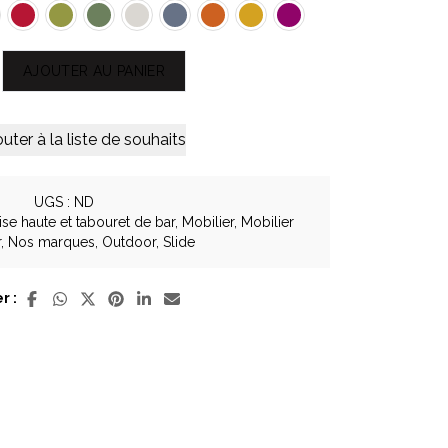
AJOUTER AU PANIER
outer à la liste de souhaits
UGS :
ND
ise haute et tabouret de bar
,
Mobilier
,
Mobilier
r
,
Nos marques
,
Outdoor
,
Slide
r :