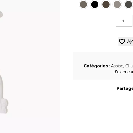
Vondom
quantité
de
Tabouret
Alternative:
de
Aj
bar
Mister
of
Love
Catégories :
Assise
,
Cha
d'extérieu
Partage