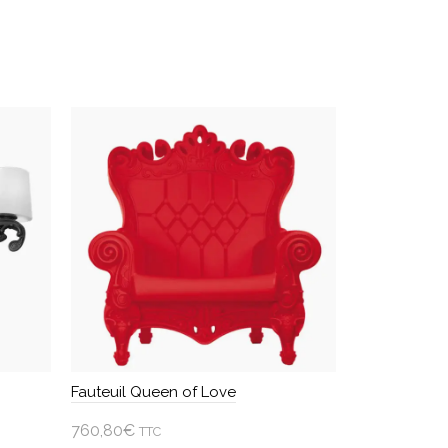
Fauteuil Queen of Love
Fauteuil enfa
760,80
€
369,00
€
TTC
TTC