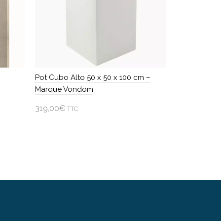
Pot Cubo Alto 50 x 50 x 100 cm –
Marque Vondom
319,00
€
TTC
Ajouter au panier
Ce
produit
a
plusieurs
variations.
Les
options
peuvent