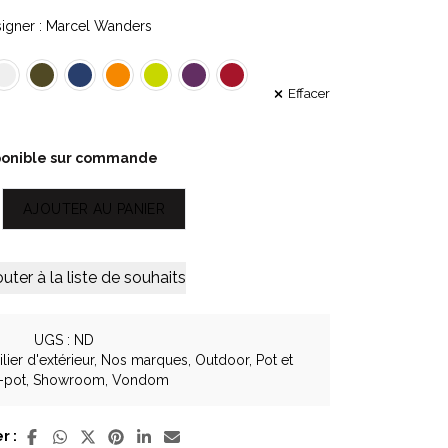
igner : Marcel Wanders
Effacer
ponible sur commande
AJOUTER AU PANIER
outer à la liste de souhaits
UGS :
ND
lier d'extérieur
,
Nos marques
,
Outdoor
,
Pot et
-pot
,
Showroom
,
Vondom
r :