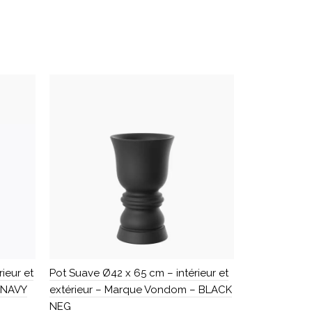
ieur et
Pot Suave Ø42 x 65 cm – intérieur et
Pot pour pla
 NAVY
extérieur – Marque Vondom – BLACK
hauteur 107
NEG