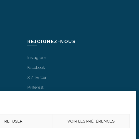
être
choisies
sur
la
page
REJOIGNEZ-NOUS
du
produit
Instagram
Facebook
X / Twitter
Pinterest
REFUSER
VOIR LES PRÉFÉRENCES