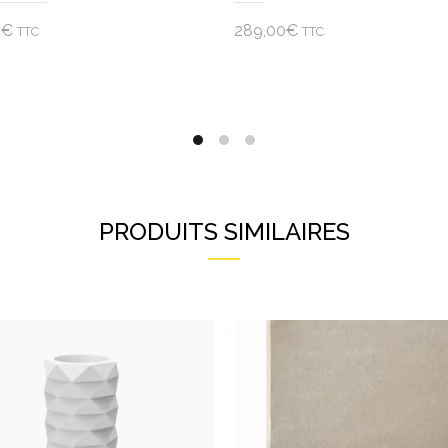
0
€
289,00
€
TTC
TTC
uter au panier
Ajouter au panier
PRODUITS SIMILAIRES