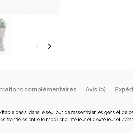
Marque
Vondom
rmations complémentaires
Avis (0)
Expédi
itable oasis, dans le seul but de rassembler les gens et de cé
les frontières entre le mobilier d'intérieur et d'extérieur et pe