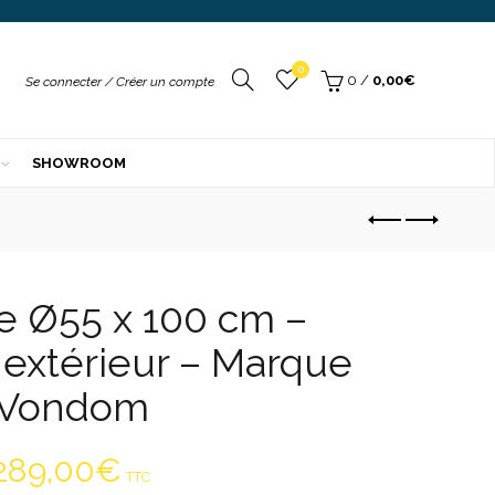
xtérieur
am & Luce
DD
r
Your
0
/
0,00
€
Se connecter / Créer un compte
rali
r
sol
SHOWROOM
ek
de
mpex
QUES
ndom
e
e Ø55 x 100 cm –
t extérieur – Marque
Vondom
289,00
€
TTC