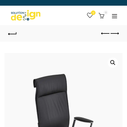
 :
0
Togg