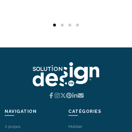
Choisir une option
Ce
produit
a
plusieurs
variations.
Les
options
peuvent
être
choisies
sur
la
Facebook
Instagram
X
Pinterest
LinkedIn
Email
page
du
produit
NAVIGATION
CATÉGORIES
À propos
Mobilier