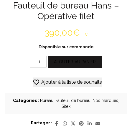
Fauteuil de bureau Hans –
Opérative filet
390,00
€
TTC
Disponible sur commande
quantité
Alternative:
AJOUTER AU PANIER
de
Fauteuil
de
Ajouter à la liste de souhaits
bureau
Hans
-
Opérative
Catégories :
Bureau
,
Fauteuil de bureau
,
Nos marques
,
filet
Sitek
Partager :