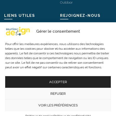
Outdoor
LIENS UTILES
REJOIGNEZ-NOUS
Mentions légales
Instagram
Gérer le consentement
Livraisons et retours
Facebook
Pour offrir les meilleures expériences, nous utilisons des technologies
Conditions Générales de Vente
X / Twitter
telles que les cookies pour stocker et/ou accéder aux informations des
appareils. Le fait de consentir à ces technologies nous permettra de traiter
Politique de confidentialité
Pinterest
des données telles que le comportement de navigation ou les ID uniques
Politique de cookies
sur ce site. Le fait de ne pas consentir ou de retirer son consentement
peut avoir un effet négatif sur certaines caractéristiques et fonctions.
Modes de paiement
ACCEPTER
REFUSER
© 2026 -
Mobilier Luminaire Bureau
. Tous droits réservés. Tous
les prix incluent la TVA. TVA : FR20845209147
VOIR LES PRÉFÉRENCES