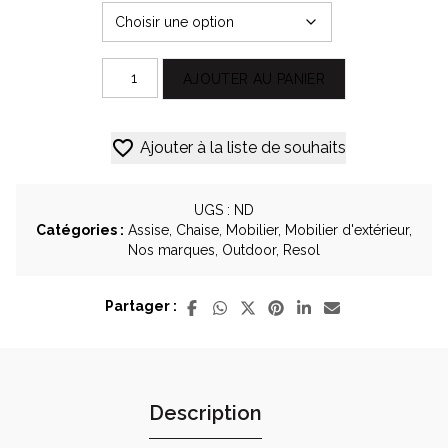
quantité
AJOUTER AU PANIER
de
Chaises
Alternative:
Napoleon
Ajouter à la liste de souhaits
blanc
-
Lot
de
UGS :
ND
4
Catégories :
Assise
,
Chaise
,
Mobilier
,
Mobilier d'extérieur
,
-
Nos marques
,
Outdoor
,
Resol
Marque
Resol
Partager :
Description