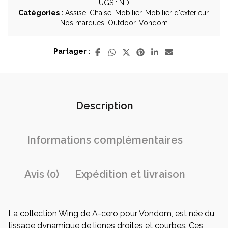
extérieur
UGS :
ND
-
Catégories :
Assise
,
Chaise
,
Mobilier
,
Mobilier d'extérieur
,
Marque
Nos marques
,
Outdoor
,
Vondom
Vondom
Partager :
Description
Informations complémentaires
Avis (0)
Expédition et livraison
La collection Wing de A-cero pour Vondom, est née du
tissage dynamique de lignes droites et courbes. Ces