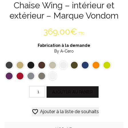
Chaise Wing – intérieur et
extérieur – Marque Vondom
369,00
€
TTC
Fabrication à la demande
By A-Cero
quantité
AJOUTER AU PANIER
de
Chaise
Alternative:
Wing
Ajouter à la liste de souhaits
–
intérieur
et