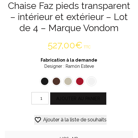
Chaise Faz pieds transparent
– intérieur et extérieur – Lot
de 4 – Marque Vondom
527,00
€
TTC
Fabrication à la demande
Designer : Ramón Esteve
quantité
AJOUTER AU PANIER
de
Chaise
Alternative:
Faz
Ajouter à la liste de souhaits
pieds
transparent
–