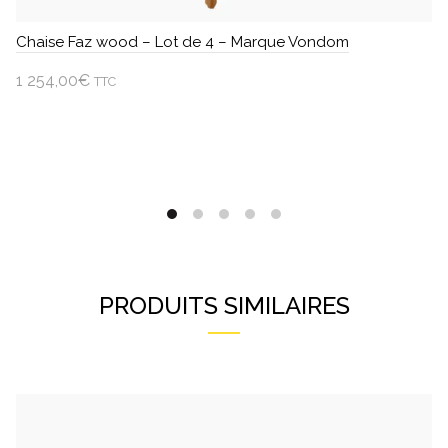
Chaise Faz wood – Lot de 4 – Marque Vondom
1 254,00
€
TTC
Choisir une option
Ce
produit
a
plusieurs
variations.
Les
options
PRODUITS SIMILAIRES
peuvent
être
choisies
sur
la
page