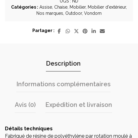
intérieur
UGS :
ND
et
Catégories :
Assise
,
Chaise
,
Mobilier
,
Mobilier d'extérieur
,
extérieur
Nos marques
,
Outdoor
,
Vondom
–
Lot
Partager :
de
4
-
Marque
Vondom
Description
Informations complémentaires
Avis (0)
Expédition et livraison
Détails techniques
Fabriqué de résine de polyéthylène par rotation moulé à