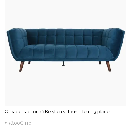
du
produit
Canapé capitonné Beryl en velours bleu – 3 places
938,00
€
TTC