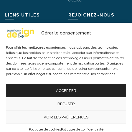
Outdoor
LIENS UTILES
REJOIGNEZ-NOUS
Mentions légales
Instagram
Gérer le consentement
Livraisons et retours
Facebook
Pour offrir les meilleures expériences, nous utilisons des technologies
Conditions Générales de Vente
X / Twitter
telles que les cookies pour stocker et/ou accéder aux informations des
appareils. Le fait de consentir à ces technologies nous permettra de traiter
Politique de confidentialité
Pinterest
des données telles que le comportement de navigation ou les ID uniques
Politique de cookies
sur ce site. Le fait de ne pas consentir ou de retirer son consentement
peut avoir un effet négatif sur certaines caractéristiques et fonctions.
Modes de paiement
ACCEPTER
REFUSER
© 2026 -
Mobilier Luminaire Bureau
. Tous droits réservés. Tous
les prix incluent la TVA. TVA : FR20845209147
VOIR LES PRÉFÉRENCES
Politique de cookies
Politique de confidentialité