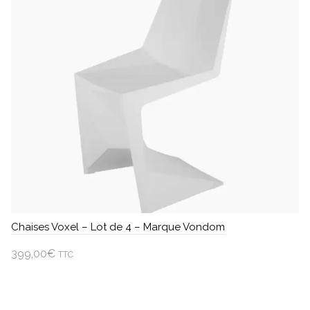
Chaises Voxel – Lot de 4 – Marque Vondom
399,00
€
TTC
Choisir une option
Ce