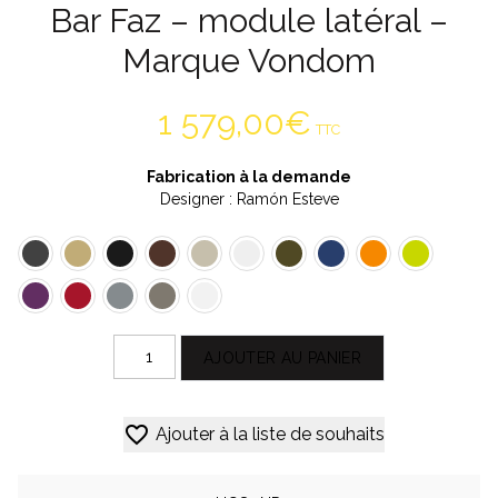
Bar Faz – module latéral –
Marque Vondom
1 579,00
€
TTC
Fabrication à la demande
Designer : Ramón Esteve
quantité
AJOUTER AU PANIER
de
Bar
Alternative:
Faz
Ajouter à la liste de souhaits
-
module
latéral