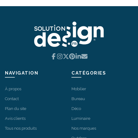
Facebook
Instagram
X
Pinterest
LinkedIn
Email
NAVIGATION
CATÉGORIES
À propos
Mobilier
Contact
Bureau
Plan du site
Déco
Avis clients
Luminaire
Tous nos produits
Nos marques