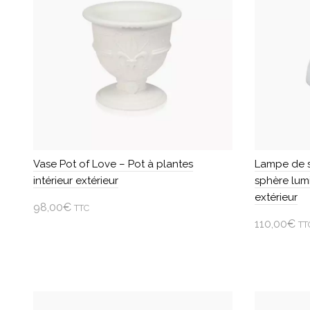
Vase Pot of Love – Pot à plantes
Lampe de s
intérieur extérieur
sphère lumi
extérieur
98,00
€
TTC
110,00
€
TT
Choisir une option
Ajouter
Ce
produit
Ce
a
produit
plusieurs
a