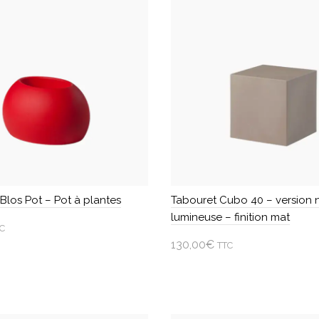
plusieurs
variations.
Les
options
peuvent
être
choisies
sur
la
page
du
produit
Blos Pot – Pot à plantes
Tabouret Cubo 40 – version 
lumineuse – finition mat
C
130,00
€
TTC
 une option
Choisir une option
Ce
produit