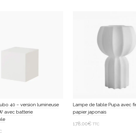
a
plusieurs
variations.
Les
options
peuvent
être
choisies
sur
la
page
du
produit
ubo 40 – version lumineuse
Lampe de table Pupa avec fin
 avec batterie
papier japonais
ble
178,00
€
TTC
C
Ajouter au panier