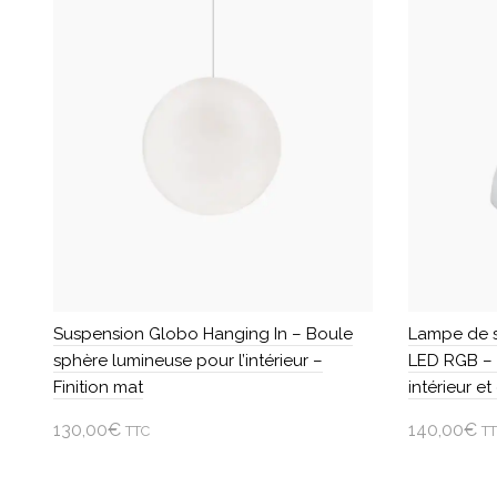
plusieurs
plusieurs
variations.
variations.
Les
Les
options
options
peuvent
peuvent
être
être
choisies
choisies
sur
sur
la
la
page
page
du
du
produit
produit
Suspension Globo Hanging In – Boule
Lampe de s
sphère lumineuse pour l’intérieur –
LED RGB – 
Finition mat
intérieur et
130,00
€
140,00
€
TTC
T
Ajouter au panier
Ajouter
Ce
Ce