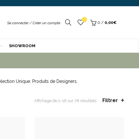
xtérieur
am & Luce
DD
r
Your
0
/
0,00
€
Se connecter / Créer un compte
rali
r
sol
SHOWROOM
ek
de
mpex
QUES
ndom
e
lection Unique. Produits de Designers.
Filtrer
Trié
Affichage de 1–16 sur 78 résultats
par
prix
croissant