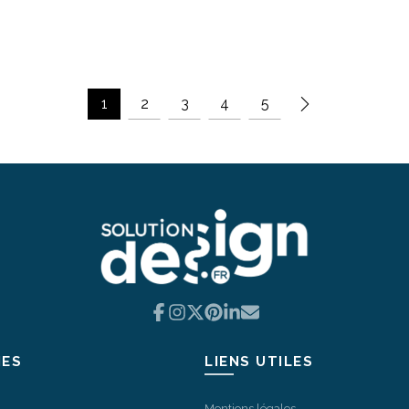
 au panier
1
2
3
4
5
Facebook
Instagram
X
Pinterest
LinkedIn
Email
IES
LIENS UTILES
Mentions légales