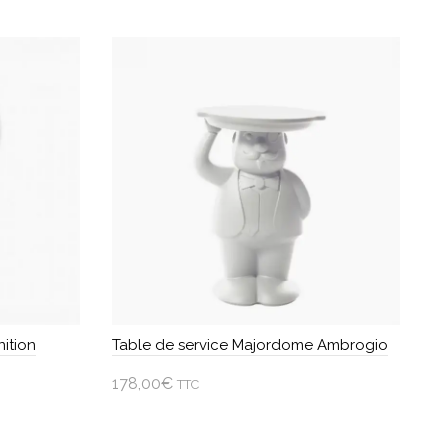
a
plusieurs
variations.
Les
options
peuvent
être
choisies
sur
la
page
du
produit
ition
Table de service Majordome Ambrogio
178,00
€
TTC
Choisir une option
Ce