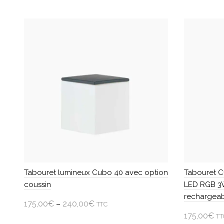
produit
produit
a
a
plusieurs
plusieurs
variations.
variations.
Les
Les
options
options
peuvent
peuvent
être
être
choisies
choisies
sur
sur
la
la
page
page
du
du
produit
produit
Tabouret lumineux Cubo 40 avec option
Tabouret C
coussin
LED RGB 3W
rechargea
175,00
€
–
240,00
€
TTC
175,00
€
TT
Choisir une option