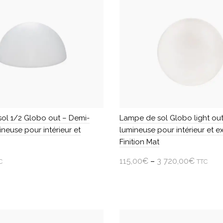
Vondom
ol 1/2 Globo out – Demi-
Lampe de sol Globo light out – Bo
neuse pour intérieur et
lumineuse pour intérieur et ex
Finition Mat
115,00
€
–
3 720,00
€
C
TTC
 au panier
Choisir une option
Ce
produit
a