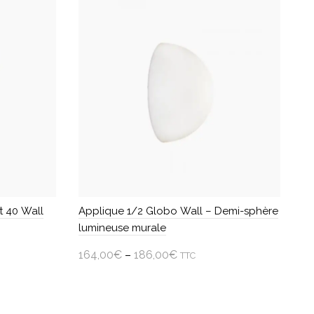
t 40 Wall
Applique 1/2 Globo Wall – Demi-sphère
lumineuse murale
164,00
€
–
186,00
€
TTC
Choisir une option
Ce
produit