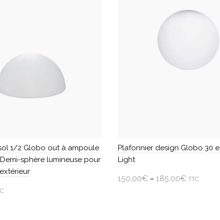
a
plusieurs
variations.
Les
options
peuvent
être
choisies
sur
la
page
du
produit
ol 1/2 Globo out à ampoule
Plafonnier design Globo 30 e
Demi-sphère lumineuse pour
Light
 extérieur
150,00
€
–
185,00
€
TTC
TC
Choisir une option
 au panier
Ce
produit