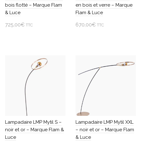
bois flotté – Marque Flam
en bois et verre – Marque
& Luce
Flam & Luce
725,00
€
670,00
€
TTC
TTC
Ajouter au panier
Ajouter au panier
Lampadaire LMP Mytil S –
Lampadaire LMP Mytil XXL
noir et or – Marque Flam &
– noir et or – Marque Flam
Luce
& Luce