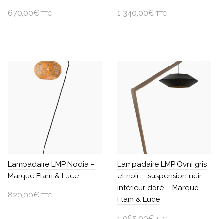
670,00
€
1 340,00
€
TTC
TTC
Ajouter au panier
Ajouter au panier
Lampadaire LMP Nodia –
Lampadaire LMP Ovni gris
Marque Flam & Luce
et noir – suspension noir
intérieur doré – Marque
820,00
€
TTC
Flam & Luce
Ajouter au panier
1 085,00
€
TTC