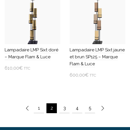
Lampadaire LMP Sixt doré
Lampadaire LMP Sixt jaune
– Marque Flam & Luce
et brun SP125 – Marque
Flam & Luce
610,00
€
TTC
600,00
€
TTC
Ajouter au panier
Ajouter au panier
1
2
3
4
5