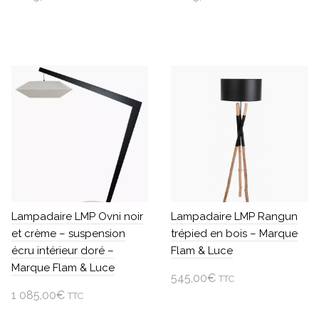
Ajouter au panier
Ajouter au panier
Lampadaire LMP Ovni noir
Lampadaire LMP Rangun
et crème – suspension
trépied en bois – Marque
écru intérieur doré –
Flam & Luce
Marque Flam & Luce
545,00
€
TTC
1 085,00
€
TTC
Ajouter au panier
Ajouter au panier