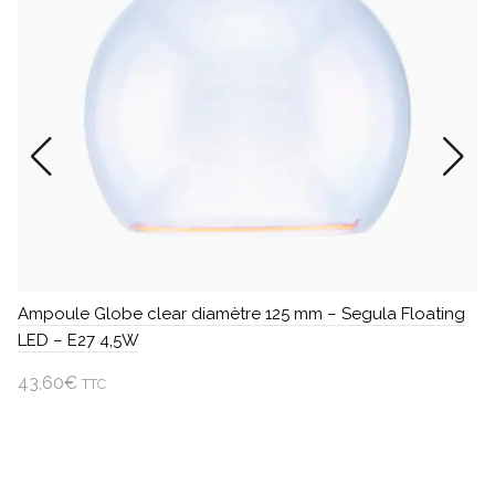
Ampoule Globe clear diamètre 125 mm – Segula Floating
Am
LED – E27 4,5W
LE
43,60
€
4
TTC
Ajouter au panier