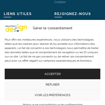
Outdoor
LIENS UTILES
REJOIGNEZ-NOUS
Mentions légales
Instagram
Gérer le consentement
Livraisons et retours
Facebook
Pour offrir les meilleures expériences, nous utilisons des technologies
Conditions Générales de Vente
X / Twitter
telles que les cookies pour stocker et/ou accéder aux informations des
appareils. Le fait de consentir à ces technologies nous permettra de traiter
Politique de confidentialité
Pinterest
des données telles que le comportement de navigation ou les ID uniques
Politique de cookies
sur ce site. Le fait de ne pas consentir ou de retirer son consentement
peut avoir un effet négatif sur certaines caractéristiques et fonctions.
Modes de paiement
ACCEPTER
REFUSER
© 2026 -
Mobilier Luminaire Bureau
. Tous droits réservés. Tous
les prix incluent la TVA. TVA : FR20845209147
VOIR LES PRÉFÉRENCES
Politique de cookies
Politique de confidentialité